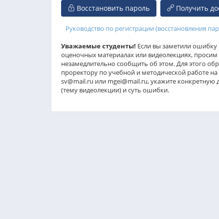
Восстановить пароль
Получить до
Руководство по регистрации (восстановления па
Уважаемые студенты!
Если вы заметили ошибку 
оценочных материалах или видеолекциях, просим 
незамедлительно сообщить об этом. Для этого обр
проректору по учебной и методической работе на э
sv@mail.ru или mgei@mail.ru, укажите конкретную 
(тему видеолекции) и суть ошибки.