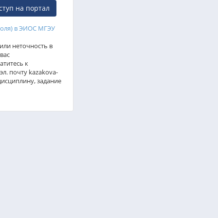
ступ на портал
роля) в ЭИОС МГЭУ
или неточность в
вас
атитесь к
л. почту kazakova-
дисциплину, задание